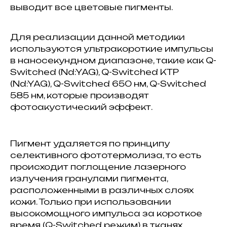
выводит все цветовые пигменты.
Для реализации данной методики
используются ультракороткие импульсы
в наносекундном диапазоне, такие как Q-
Switched (Nd:YAG), Q-Switched КТР
(Nd:YAG), Q-Switched 650 нм, Q-Switched
585 нм, которые производят
фотоакустический эффект.
Пигмент удаляется по принципу
селективного фототермолиза, то есть
происходит поглощение лазерного
излучения гранулами пигмента,
расположенными в различных слоях
кожи. Только при использовании
высокомощного импульса за короткое
время (Q-Switched режим) в тканях