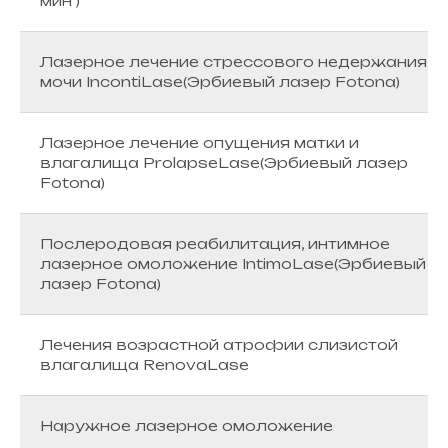
мин )
Лазерное лечение стрессового недержания
мочи IncontiLase(Эрбиевый лазер Fotona)
Лазерное лечение опущения матки и
влагалища ProlapseLase(Эрбиевый лазер
Fotona)
Послеродовая реабилитация, интимное
лазерное омоложение IntimoLase(Эрбиевый
лазер Fotona)
Лечения возрастной атрофии слизистой
влагалища RenovaLase
Наружное лазерное омоложение